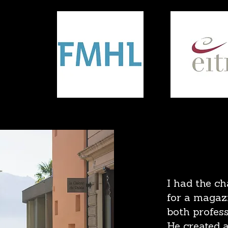
I had the c
for a magaz
both profess
He created 