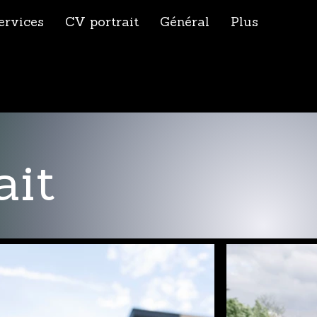
ervices
CV portrait
Général
Plus
ait