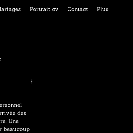
ariages
Portrait cv
Contact
Plus
e
personnel 
arrivée des 
re. Une 
er beaucoup 