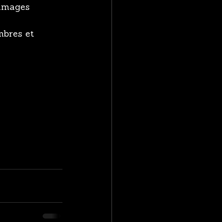
 images 
mbres et 