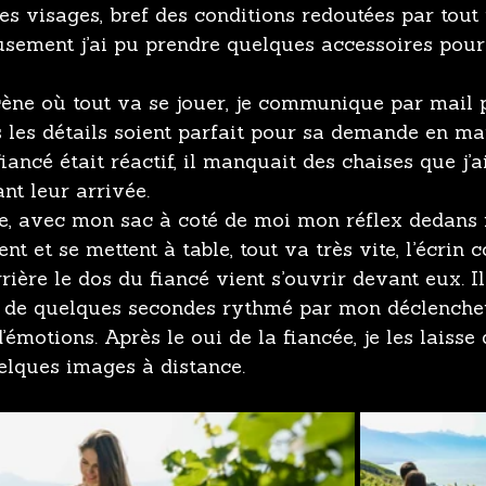
les visages, bref des conditions redoutées par tou
usement j’ai pu prendre quelques accessoires pour
cène où tout va se jouer, je communique par mail 
 les détails soient parfait pour sa demande en mar
ancé était réactif, il manquait des chaises que j’a
nt leur arrivée.
se, avec mon sac à coté de moi mon réflex dedans r
vent et se mettent à table, tout va très vite, l’écrin 
rière le dos du fiancé vient s’ouvrir devant eux. I
t de quelques secondes rythmé par mon déclenche
émotions. Après le oui de la fiancée, je les laisse 
elques images à distance.