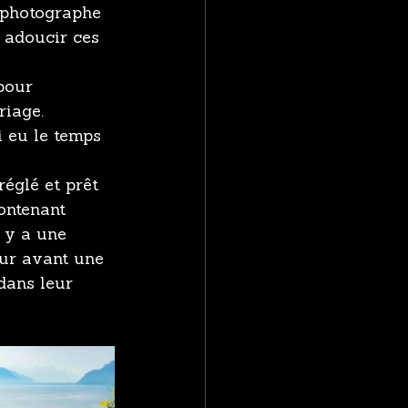
t photographe 
 adoucir ces 
pour 
iage. 
i eu le temps 
églé et prêt 
contenant 
l y a une 
ur avant une 
dans leur 