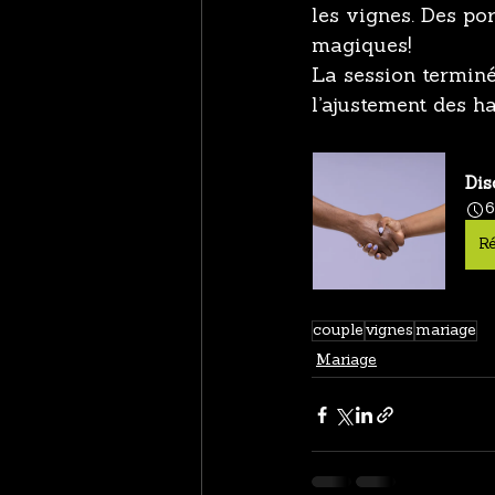
les vignes. Des po
magiques!
La session terminée
l’ajustement des h
Dis
Ré
couple
vignes
mariage
Mariage