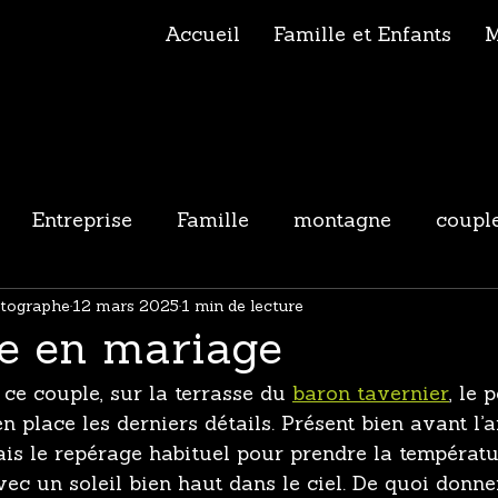
Accueil
Famille et Enfants
M
Entreprise
Famille
montagne
coupl
otographe
12 mars 2025
1 min de lecture
 en mariage
s ce couple, sur la terrasse du 
baron tavernier
, le 
en place les derniers détails. Présent bien avant l’
 fais le repérage habituel pour prendre la températu
vec un soleil bien haut dans le ciel. De quoi donn